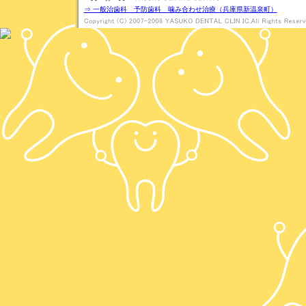
⇒ 一般治歯科 予防歯科 噛み合わせ治療（兵庫県新温泉町）